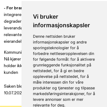
- For bransjen:
De byråene som ikke evner å
integrere seg dypere i kundenes virksomhet, vil bli
Vi bruker
degradert til rene produksjonshus – lett erstattelige
informasjonskapsler
leverandører av innhold og design. De strategisk
relevante byråene vil være de som tør å ta en
Denne nettsiden bruker
eierandel i kundenes suksess.
informasjonskapsler og andre
sporingsteknologier for å
Kommunikasjonsbransjen har lenge vært kartleser.
forbedre nettleseropplevelsen din
Nå kjører bilen raskere, og GPS-en heter AI. Det
for følgende formål:
for å aktivere
grunnleggende funksjonalitet på
holder ikke å peke; vi må gripe rattet sammen med
nettstedet
,
for å gi en bedre
kunden
opplevelse på nettstedet
,
for å
måle interessen din for våre
Saken ble opprinnelig publisert på Kampanje.com
produkter og tjenester og tilpasse
10.07.2025.
markedsføringsinteraksjoner
,
for å
levere annonser som er mer
relevante for deg
.