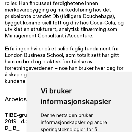
roller. Han finpusset ferdighetene innen
merkevarebygging og markedsføring hos det
prisbelønte brandet Db (tidligere Douchebags),
bygget kommersiell teft og driv hos Coca-Cola, og
utviklet en strukturert, analytisk tilnærming som
Management Consultant i Accenture.
Erfaringen hviler på et solid faglig fundament fra
London Business School, som totalt sett har gitt
ham en bred og praktisk forståelse av
forretningsverdenen – noe han bruker hver dag for
å skape gode resultater, både hos oss og for
kundene våre.
Vi bruker
Arbeidserfaring
informasjonskapsler
TIBE-gruppen
Strategisk rådgiver
Denne nettsiden bruker
2019 - d.d.
informasjonskapsler og andre
D_ B_
Head of Marketing
sporingsteknologier for å