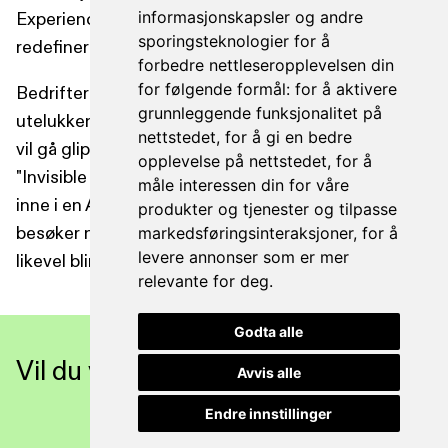
informasjonskapsler og andre
Experience (SGE) og OpenAI Search er i ferd med å
sporingsteknologier for å
redefinere hvordan vi henter informasjon.
forbedre nettleseropplevelsen din
for følgende formål:
for å aktivere
Bedrifter som fortsetter å måle suksess
grunnleggende funksjonalitet på
utelukkende gjennom Google Search Console-klikk,
nettstedet
,
for å gi en bedre
vil gå glipp av den enorme verdien som ligger i
opplevelse på nettstedet
,
for å
"Invisible Funnels" – reiser som starter og slutter
måle interessen din for våre
inne i en AI-chat uten at brukeren noen gang
produkter og tjenester og tilpasse
besøker nettsiden din, men hvor kjøpsbeslutningen
markedsføringsinteraksjoner
,
for å
levere annonser som er mer
likevel blir tatt til din fordel.
relevante for deg
.
Godta alle
Vil du vinne AI-baserte søk?
Avvis alle
Endre innstillinger
Ta kontakt med Oddgeir ->