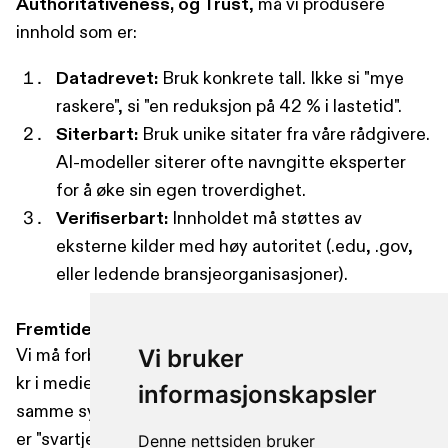
Authoritativeness, og Trust
, må vi produsere
innhold som er:
Datadrevet:
Bruk konkrete tall. Ikke si "mye
raskere", si "en reduksjon på 42 % i lastetid".
Siterbart:
Bruk unike sitater fra våre rådgivere.
AI-modeller siterer ofte navngitte eksperter
for å øke sin egen troverdighet.
Verifiserbart:
Innholdet må støttes av
eksterne kilder med høy autoritet (.edu, .gov,
eller ledende bransjeorganisasjoner).
Fremtidens søk: Fra klikk til konversasjon
Vi må forberede oss på en virkelighet der 1.000.000
Vi bruker
kr i mediebudsjett ikke lenger kan kjøpe deg den
informasjonskapsler
samme synligheten som før hvis innholdet ditt ikke
er "svartjenlig". Google Search Generative
Denne nettsiden bruker